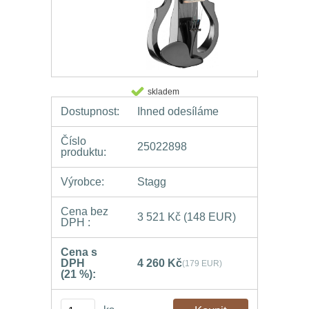
skladem
Dostupnost:
Ihned odesíláme
Číslo
25022898
produktu:
Výrobce:
Stagg
Cena bez
3 521 Kč
(148 EUR)
DPH :
Cena s
DPH
4 260 Kč
(179 EUR)
(21 %):