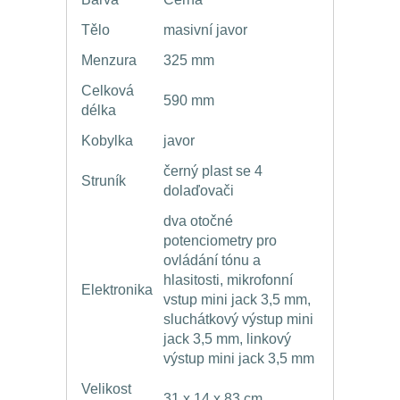
Tělo
masivní javor
Menzura
325 mm
Celková
590 mm
délka
Kobylka
javor
černý plast se 4
Struník
dolaďovači
dva otočné
potenciometry pro
ovládání tónu a
hlasitosti, mikrofonní
Elektronika
vstup mini jack 3,5 mm,
sluchátkový výstup mini
jack 3,5 mm, linkový
výstup mini jack 3,5 mm
Velikost
31 x 14 x 83 cm