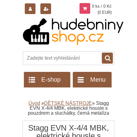
0 ks / 0 Kč
(0 EUR)
E-shop
Menu
Úvod
»
DĚTSKÉ NÁSTROJE
»
Stagg
EVN X-4/4 MBK, elektrické housle s
pouzdrem a sluchátky, černá metalíza
Stagg EVN X-4/4 MBK,
elektrické housle s