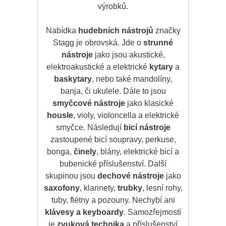
výrobků.
Nabídka
hudebních nástrojů
značky
Stagg je obrovská. Jde o
strunné
nástroje
jako jsou akustické,
elektroakustické a elektrické
kytary
a
baskytary
, nebo také mandolíny,
banja, či ukulele. Dále to jsou
smyčcové nástroje
jako klasické
housle
, violy, violoncella a elektrické
smyčce. Následují
bicí nástroje
zastoupené bicí soupravy, perkuse,
bonga,
činely
, blány, elektrické bicí a
bubenické příslušenství. Další
skupinou jsou
dechové nástroje
jako
saxofony
, klarinety,
trubky
, lesní rohy,
tuby, flétny a pozouny. Nechybí ani
klávesy a keyboardy
. Samozřejmostí
je
zvuková technika
a příslušenství