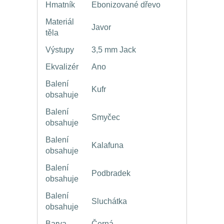
Hmatník
Ebonizované dřevo
Materiál
Javor
těla
Výstupy
3,5 mm Jack
Ekvalizér
Ano
Balení
Kufr
obsahuje
Balení
Smyčec
obsahuje
Balení
Kalafuna
obsahuje
Balení
Podbradek
obsahuje
Balení
Sluchátka
obsahuje
Barva
Černá