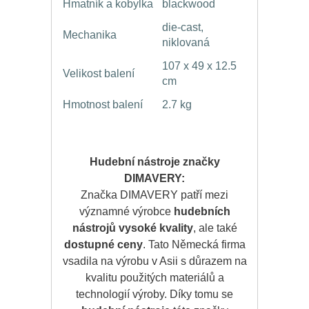
Hmatník a kobylka
blackwood
die-cast,
Mechanika
niklovaná
107 x 49 x 12.5
Velikost balení
cm
Hmotnost balení
2.7 kg
Hudební nástroje značky
DIMAVERY:
Značka DIMAVERY patří mezi
významné výrobce
hudebních
nástrojů vysoké kvality
, ale také
dostupné ceny
. Tato Německá firma
vsadila na výrobu v Asii s důrazem na
kvalitu použitých materiálů a
technologií výroby. Díky tomu se