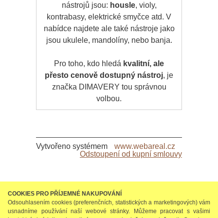
nástrojů jsou:
housle
, violy,
kontrabasy, elektrické smyčce atd. V
nabídce najdete ale také nástroje jako
jsou ukulele, mandolíny, nebo banja.
Pro toho, kdo hledá
kvalitní, ale
přesto cenově dostupný nástroj
, je
značka DIMAVERY tou správnou
volbou.
Vytvořeno systémem
www.webareal.cz
Odstoupení od kupní smlouvy
COOKIES PRO PŘÍJEMNÉ NAKUPOVÁNÍ
Odsouhlasením cookies (preferenčních, statistických a marketingových) vám
usnadníme používání naší webové stránky. Můžeme pracovat s vašimi