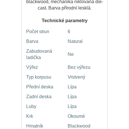
blackwood, mechanika niklovaná die-
cast. Barva přírodní lesklá.
Technické parametry
Počet strun
6
Barva
Natural
Zabudovaná
Ne
ladička
Výřez
Bez výřezu
Typ korpusu
Vrstvený
Přední deska
Lípa
Zadní deska
Lípa
Luby
Lípa
Krk
Okoumé
Hmatník
Blackwood