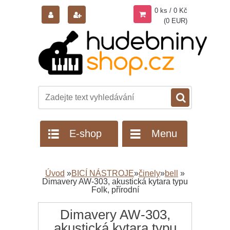
0 ks / 0 Kč
(0 EUR)
E-shop
Menu
Úvod
»
BICÍ NÁSTROJE
»
činely
»
bell
»
Dimavery AW-303, akustická kytara typu
Folk, přírodní
Dimavery AW-303,
akustická kytara typu