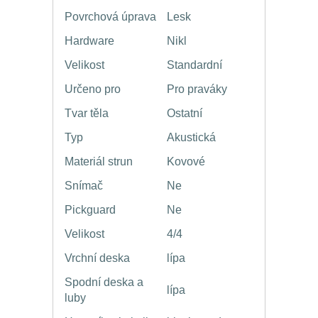
Povrchová úprava
Lesk
Hardware
Nikl
Velikost
Standardní
Určeno pro
Pro praváky
Tvar těla
Ostatní
Typ
Akustická
Materiál strun
Kovové
Snímač
Ne
Pickguard
Ne
Velikost
4/4
Vrchní deska
lípa
Spodní deska a
lípa
luby