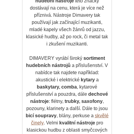
hudební nástroje
této značky
dostávají na cenu, která je více než
příznivá. Nástroje Dimavery tak
používají jak začínající muzikanti,
mladé kapely všech žánrů od jazzu,
klasické hudby, až po rock, či metal tak
i zkušení muzikanti.
DIMAVERY vyrábí široký
sortiment
hudebních nástrojů
a příslušenství. V
nabídce tak najdete například:
akustické i elektrické
kytary
a
baskytary, comba
, kytarové
příslušenství a pouzdra, dále
dechové
nástroje
: flétny,
trubky, saxofony
,
pozouny, klarinety a další. Dále to jsou
bicí soupravy
, blány, perkuse a
skvělé
činely
. Velmi
kvalitní nástroje
pro
klasickou hudbu z oblasti smyčcových