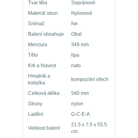
Tvar těla
Sopránové
Materiál strun
Nylonové
Snímač
Ne
Balení obsahuje
Obal
Menzura
349 mm
Tělo
lípa
Krk a hlavice
nato
Hmatník a
kompozitní ořech
kobylka
Celková délka
540 mm
Struny
nylon
Ladění
G-C-E-A
21.5 x 7.5 x 55.5
Velikost balení
cm