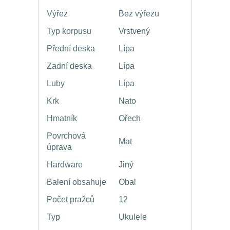
Výřez
Bez výřezu
Typ korpusu
Vrstvený
Přední deska
Lípa
Zadní deska
Lípa
Luby
Lípa
Krk
Nato
Hmatník
Ořech
Povrchová
Mat
úprava
Hardware
Jiný
Balení obsahuje
Obal
Počet pražců
12
Typ
Ukulele