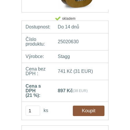
skladem
Dostupnost:
Do 14 dnů
Číslo
25020630
produktu:
Výrobce:
Stagg
Cena bez
741 Kč
(31 EUR)
DPH :
Cena s
DPH
897 Kč
(38 EUR)
(21 %):
ks