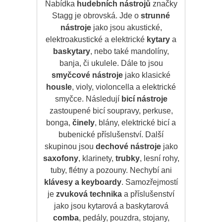
Nabídka
hudebních nástrojů
značky
Stagg je obrovská. Jde o
strunné
nástroje
jako jsou akustické,
elektroakustické a elektrické
kytary
a
baskytary
, nebo také mandolíny,
banja, či ukulele. Dále to jsou
smyčcové nástroje
jako klasické
housle
, violy, violoncella a elektrické
smyčce. Následují
bicí nástroje
zastoupené bicí soupravy, perkuse,
bonga,
činely
, blány, elektrické bicí a
bubenické příslušenství. Další
skupinou jsou
dechové nástroje
jako
saxofony
, klarinety,
trubky
, lesní rohy,
tuby, flétny a pozouny. Nechybí ani
klávesy a keyboardy
. Samozřejmostí
je
zvuková technika
a příslušenství
jako jsou kytarová a baskytarová
comba
, pedály, pouzdra, stojany,