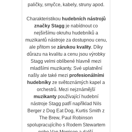
paličky, smyčce, kabely, struny apod.
Charakteristikou
hudebních nástrojů
značky Stagg
je nabídnout co
nejširšímu okruhu hudebníků a
muzikantů nástroje za dostupnou cenu,
ale přitom se
zárukou kvality
. Díky
důrazu na kvalitu a cenu jsou výrobky
Stagg velmi oblíbené hlavně mezi
mladšími muzikanty. Své uplatnění
našly ale také mezi
profesionálními
hudebníky
ze světoznámých kapel a
orchestrů. Mezi nejznámější
muzikanty
používající hudební
nástroje Stagg patří například Nils
Berger z Dog Eat Dog, Kurtis Smith z
The Brew, Paul Robinson
spolupracujícího s Rodem Stewartem
nebo Van Morrison a další.