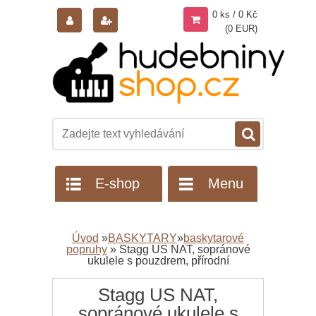
0 ks / 0 Kč
(0 EUR)
E-shop
Menu
Úvod
»
BASKYTARY
»
baskytarové
popruhy
»
Stagg US NAT, sopránové
ukulele s pouzdrem, přírodní
Stagg US NAT,
sopránové ukulele s