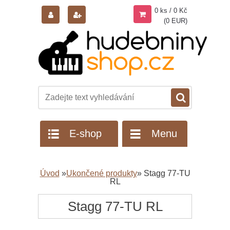
0 ks / 0 Kč
(0 EUR)
E-shop
Menu
Úvod
»
Ukončené produkty
»
Stagg 77-TU
RL
Stagg 77-TU RL