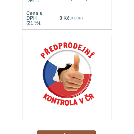
DPH :
Cena s
DPH
0 Kč
(0 EUR)
(21 %):