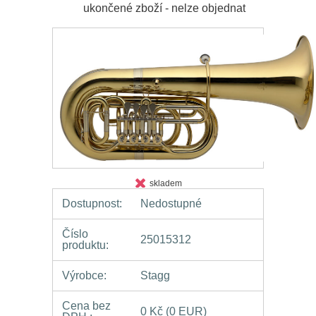
ukončené zboží - nelze objednat
skladem
Dostupnost:
Nedostupné
Číslo
25015312
produktu:
Výrobce:
Stagg
Cena bez
0 Kč
(0 EUR)