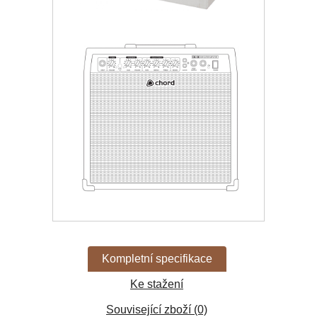
Kompletní specifikace
Ke stažení
Související zboží (0)