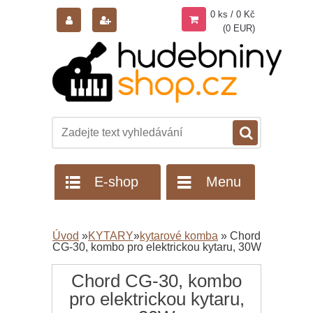
0 ks / 0 Kč
(0 EUR)
E-shop
Menu
Úvod
»
KYTARY
»
kytarové komba
»
Chord
CG-30, kombo pro elektrickou kytaru, 30W
Chord CG-30, kombo
pro elektrickou kytaru,