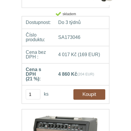
skladem
Dostupnost:
Do 3 týdnů
Číslo
SA173046
produktu:
Cena bez
4 017 Kč
(169 EUR)
DPH :
Cena s
DPH
4 860 Kč
(204 EUR)
(21 %):
ks