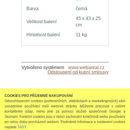
Barva
černá
45 x 43 x 25
Velikost balení
cm
Hmotnost balení
11 kg
Vytvořeno systémem
www.webareal.cz
Odstoupení od kupní smlouvy
COOKIES PRO PŘÍJEMNÉ NAKUPOVÁNÍ
Odsouhlasením cookies (preferenčních, statistických a marketingových) vám
usnadníme používání naší webové stránky. Můžeme pracovat s vašimi
kontaktními údaji, mimo jiné za pomoci služeb společnosti Google a
Seznam. Funkční cookies jsou v rámci zachování funkčnosti webu používány
po celou dobu procházení webem. Podrobné informace a nastavení cookies
najdete
TADY
.