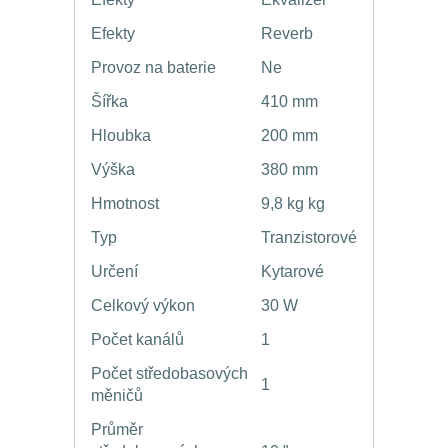
Efekty
Reverb
Provoz na baterie
Ne
Šířka
410 mm
Hloubka
200 mm
Výška
380 mm
Hmotnost
9,8 kg kg
Typ
Tranzistorové
Určení
Kytarové
Celkový výkon
30 W
Počet kanálů
1
Počet středobasových
1
měničů
Průměr