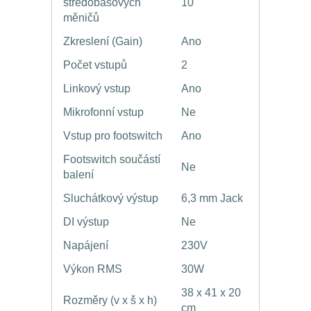
středobasových
10 "
měničů
Zkreslení (Gain)
Ano
Počet vstupů
2
Linkový vstup
Ano
Mikrofonní vstup
Ne
Vstup pro footswitch
Ano
Footswitch součástí
Ne
balení
Sluchátkový výstup
6,3 mm Jack
DI výstup
Ne
Napájení
230V
Výkon RMS
30W
38 x 41 x 20
Rozměry (v x š x h)
cm