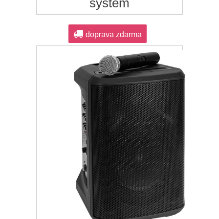
systém
doprava zdarma