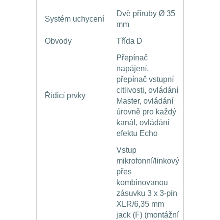
Dvě příruby Ø 35
Systém uchycení
mm
Obvody
Třída D
Přepínač
napájení,
přepínač vstupní
citlivosti, ovládání
Řídicí prvky
Master, ovládání
úrovně pro každý
kanál, ovládání
efektu Echo
Vstup
mikrofonní/linkový
přes
kombinovanou
zásuvku 3 x 3-pin
XLR/6,35 mm
jack (F) (montážní