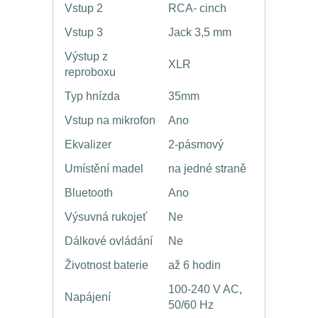
Vstup 2
RCA- cinch
Vstup 3
Jack 3,5 mm
Výstup z
XLR
reproboxu
Typ hnízda
35mm
Vstup na mikrofon
Ano
Ekvalizer
2-pásmový
Umístění madel
na jedné straně
Bluetooth
Ano
Výsuvná rukojeť
Ne
Dálkové ovládání
Ne
Životnost baterie
až 6 hodin
100-240 V AC,
Napájení
50/60 Hz