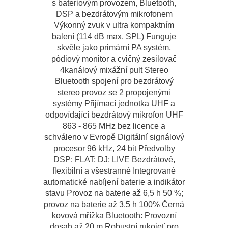
s bateriovým provozem, Bluetooth,
DSP a bezdrátovým mikrofonem
Výkonný zvuk v ultra kompaktním
balení (114 dB max. SPL) Funguje
skvěle jako primární PA systém,
pódiový monitor a cvičný zesilovač
4kanálový mixážní pult Stereo
Bluetooth spojení pro bezdrátový
stereo provoz se 2 propojenými
systémy Přijímací jednotka UHF a
odpovídající bezdrátový mikrofon UHF
863 - 865 MHz bez licence a
schváleno v Evropě Digitální signálový
procesor 96 kHz, 24 bit Předvolby
DSP: FLAT; DJ; LIVE Bezdrátové,
flexibilní a všestranné Integrované
automatické nabíjení baterie a indikátor
stavu Provoz na baterie až 6,5 h 50 %;
provoz na baterie až 3,5 h 100% Černá
kovová mřížka Bluetooth: Provozní
dosah až 20 m Robustní rukojeť pro