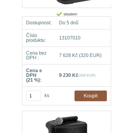
skladem
Dostupnost:
Do 5 dnů
Číslo
13107010
produktu:
Cena bez
7 628 Kč
(320 EUR)
DPH :
Cena s
DPH
9 230 Kč
(388 EUR)
(21 %):
ks