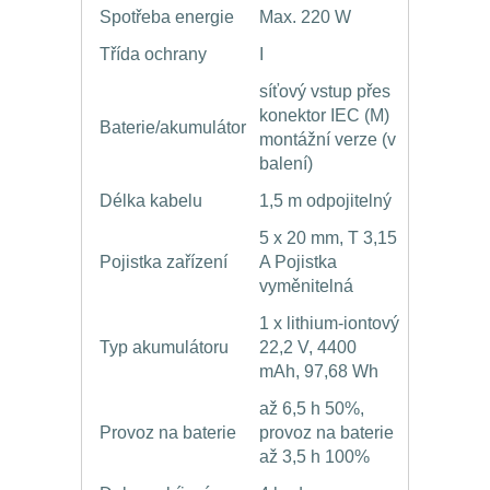
Spotřeba energie
Max. 220 W
Třída ochrany
I
síťový vstup přes
konektor IEC (M)
Baterie/akumulátor
montážní verze (v
balení)
Délka kabelu
1,5 m odpojitelný
5 x 20 mm, T 3,15
Pojistka zařízení
A Pojistka
vyměnitelná
1 x lithium-iontový
Typ akumulátoru
22,2 V, 4400
mAh, 97,68 Wh
až 6,5 h 50%,
Provoz na baterie
provoz na baterie
až 3,5 h 100%