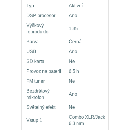
Typ
Aktivní
DSP procesor
Ano
Výškový
1,35"
reproduktor
Barva
Černá
USB
Ano
SD karta
Ne
Provoz na baterii
6.5 h
FM tuner
Ne
Bezdrátový
Ano
mikrofon
Světelný efekt
Ne
Combo XLR/Jack
Vstup 1
6,3 mm