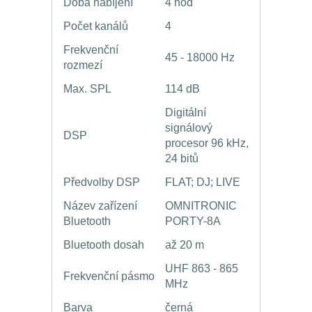
Doba nabíjení
4 hod
Počet kanálů
4
Frekvenční
45 - 18000 Hz
rozmezí
Max. SPL
114 dB
Digitální
signálový
DSP
procesor 96 kHz,
24 bitů
Předvolby DSP
FLAT; DJ; LIVE
Název zařízení
OMNITRONIC
Bluetooth
PORTY-8A
Bluetooth dosah
až 20 m
UHF 863 - 865
Frekvenční pásmo
MHz
Barva
černá