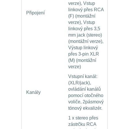
verze), Vstup
linkový přes RCA
Připojení
(F) (montážní
verze), Vstup
linkový přes 3,5
mm jack (stereo)
(montážní verze),
Výstup linkový
přes 3-pin XLR
(M) (montážní
verze)
Vstupní kanál:
(XLR/jack),
ovládání kanálů
Kanály
pomocí otočného
voliče, 2pásmový
tónový ekvalizér.
1 x stereo přes
zástrčku RCA