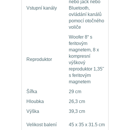
nebo jack nebo
Vstupní kanály
Bluetooth,
ovládání kanálů
pomocí otočného
voliče
Woofer 8“ s
feritovým
magnetem, 8 x
kompresní
Reproduktor
výškový
reproduktor 1,35"
s feritovým
magnetem
Šířka
29 cm
Hloubka
26,3 cm
Výška
39,3 cm
Velikost balení
45 x 35 x 31.5 cm